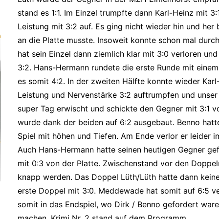
stand es 1:1. Im Einzel trumpfte dann Karl-Heinz mit 3:
Leistung mit 3:2 auf. Es ging nicht wieder hin und her
an die Platte musste. Insoweit konnte schon mal dur
hat sein Einzel dann ziemlich klar mit 3:0 verloren u
3:2. Hans-Hermann rundete die erste Runde mit einem 
es somit 4:2. In der zweiten Hälfte konnte wieder Karl
Leistung und Nervenstärke 3:2 auftrumpfen und unser 
super Tag erwischt und schickte den Gegner mit 3:1 vo
wurde dank der beiden auf 6:2 ausgebaut. Benno hatt
Spiel mit höhen und Tiefen. Am Ende verlor er leider im
Auch Hans-Hermann hatte seinen heutigen Gegner gef
mit 0:3 von der Platte. Zwischenstand vor den Doppeln
knapp werden. Das Doppel Lüth/Lüth hatte dann kein
erste Doppel mit 3:0. Meddewade hat somit auf 6:5 v
somit in das Endspiel, wo Dirk / Benno gefordert ware
machen. Krimi Nr. 2 stand auf dem Programm.