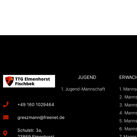
JUGEND
ERWAC
1. Jugend-Mannschaft
1. Manns
2. Manns
+49 160 1029464
3. Manns
4. Manns
greszmann@freenet.de
5. Manns
6. Manns
Schulstr. 3a,
23869 Elmenhorst
7. Manns